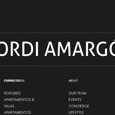
 JORDI AMARG
PROPERTIES
COMING SOON
ABOUT
FEATURED
OUR TEAM
APARTAMENTOS &
EVENTS
VILLAS
CONCIERGE
APARTAMENTOS
LIFESTYLE