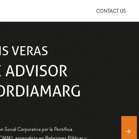
CONTACT US
IS VERAS
E ADVISOR
ORDIAMARG
 Social Corporativa por la Pontificia
MM), especialista en Relaciones Públicas y