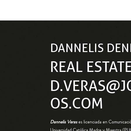
DANNELIS DEN
REAL ESTAT
D.VERAS@J
OS.COM
Dannelis Veras
es licenciada en Comunicación
Universidad Católica Madre y Maestra (PUC