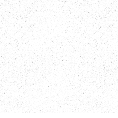
PROYECTO RESIDENCIAL BOUTIQUE DE 14 APARTAMENTOS DE 
1 Y 2 HABITACIONES, ESTRATÉGICAMENTE UBICADO EN EL 
CORAZÓN DE BÁVARO – PUNTA CANA, A POCOS MINUTOS DE 
LAS PRINCIPALES ATRACCIONES Y ZONAS TURÍSTICAS. CADA 
RESIDENCIA CUENTA CON SALA-COMEDOR INTEGRADA, 
COCINA, BALCÓN Y, EN UNIDADES SELECCIONADAS, 
TERRAZAS PRIVADAS. EL PROYECTO DISPONE DE UNA 
ACOGEDORA ZONA SOCIAL CON PISCINA, JACUZZI, DECK DE 
SOL, ÁREAS VERDES, PLAYGROUND INFANTIL Y TERRAZA 
SOCIAL EQUIPADA — TODO DENTRO DE UNO DE LOS 
DESTINOS TURÍSTICOS MÁS PRESTIGIOSOS DE LA REPÚBLICA 
DOMINICANA. UNA OPORTUNIDAD IDEAL PARA QUIENES 
BUSCAN INVERTIR EN UNA ZONA DE ALTA DEMANDA CON 
POTENCIAL DE RENTABILIDAD.
PRECIO
FROM $144,450 USD